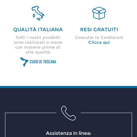


QUALITÀ ITALIANA
RESI GRATUITI
Tutti i nostri prodotti
Consulta le Condizioni
sono realizzati a mano
Clicca qui
con materie prime di
alta qualità
Assistenza in linea: