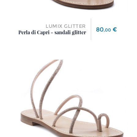
LUMIX GLITTER
Prezzo
80
€
,
00
Perla di Capri - sandali glitter