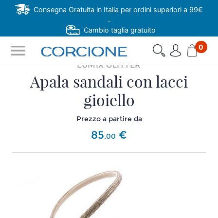
Consegna Gratuita in Italia per ordini superiori a 99€
-
Cambio taglia gratuito
menu
0
LUMIX GLITTER
Apala sandali con lacci
gioiello
Prezzo a partire da
85
€
,
00