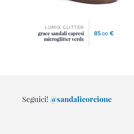
LUMIX GLITTER
Prezzo
85
€
grace sandali capresi
,
00
microglitter verde
Seguici!
@sandalicorcione