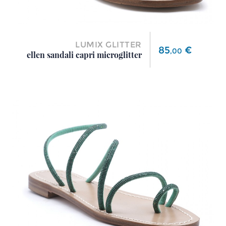
LUMIX GLITTER
Prezzo
85
€
,
00
ellen sandali capri microglitter