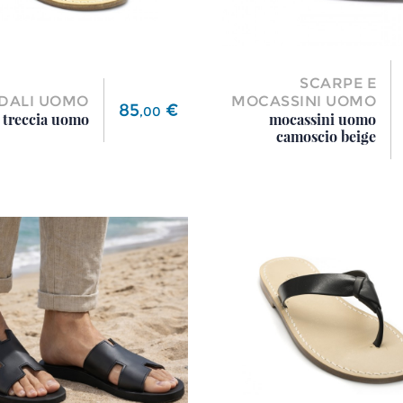
SCARPE E
DALI UOMO
MOCASSINI UOMO
Prezzo
85
€
,
00
 treccia uomo
mocassini uomo
camoscio beige