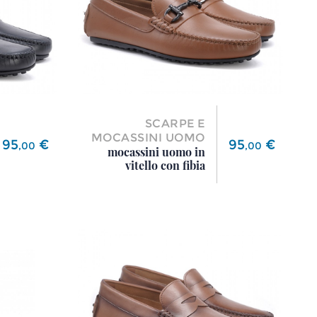
SCARPE E
MOCASSINI UOMO
Prezzo
Prezzo
95
€
95
€
,
00
,
00
mocassini uomo in
vitello con fibia