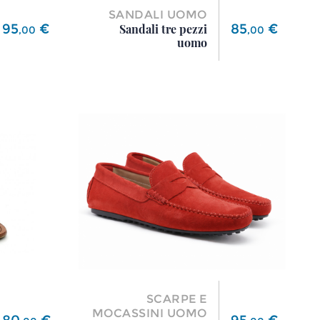
SANDALI UOMO
Prezzo
Prezzo
95
€
85
€
Sandali tre pezzi
,
00
,
00
uomo
SCARPE E
MOCASSINI UOMO
Prezzo
Prezzo
80
€
95
€