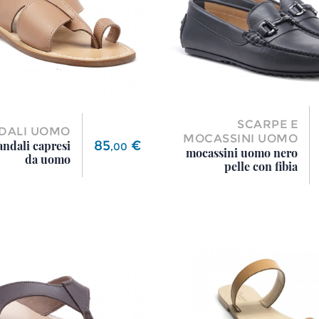
SCARPE E
DALI UOMO
MOCASSINI UOMO
Prezzo
85
€
andali capresi
,
00
mocassini uomo nero
da uomo
pelle con fibia