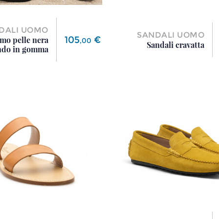
DALI UOMO
SANDALI UOMO
Prezzo
105
€
mo pelle nera
,
00
Sandali cravatta
ndo in gomma