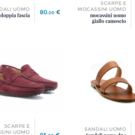
SCARPE E
DALI UOMO
MOCASSINI UOMO
Prezzo
80
€
,
00
 doppia fascia
mocassini uomo
giallo camoscio
SCARPE E
SANDALI UOMO
SINI UOMO
Prezzo
95
€