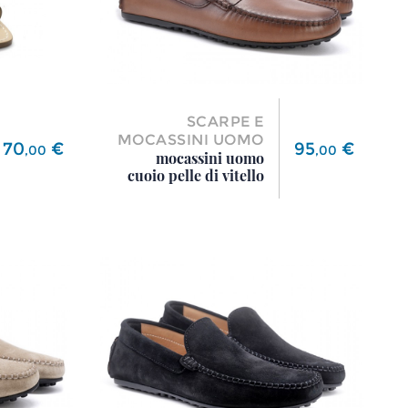
SCARPE E
MOCASSINI UOMO
Prezzo
Prezzo
70
€
95
€
,
00
,
00
mocassini uomo
cuoio pelle di vitello