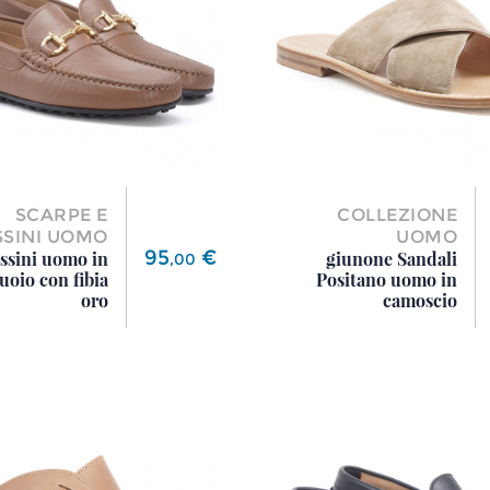
SCARPE E
COLLEZIONE
SINI UOMO
UOMO
Prezzo
95
€
ssini uomo in
giunone Sandali
,
00
cuoio con fibia
Positano uomo in
oro
camoscio