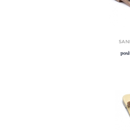
SAN
posi