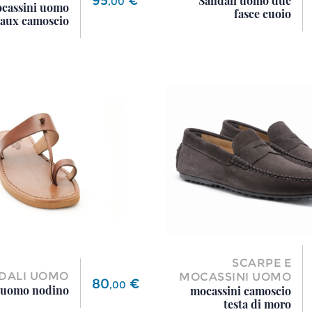
Sandali uomo due
,
00
cassini uomo
fasce cuoio
aux camoscio
SCARPE E
DALI UOMO
MOCASSINI UOMO
Prezzo
80
€
,
00
 uomo nodino
mocassini camoscio
testa di moro