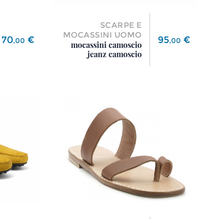
SCARPE E
MOCASSINI UOMO
Prezzo
Prezzo
70
€
95
€
,
00
,
00
mocassini camoscio
jeanz camoscio