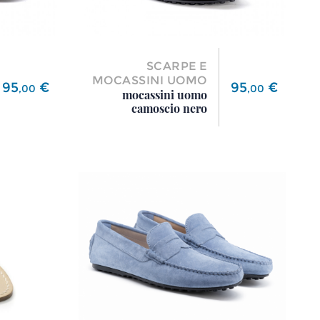
SCARPE E
MOCASSINI UOMO
Prezzo
Prezzo
95
€
95
€
,
00
,
00
mocassini uomo
camoscio nero