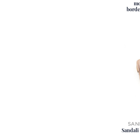
mo
borde
SAN
Sandali