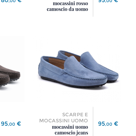
,
00
,
00
mocassini rosso
camoscio da uomo
SCARPE E
MOCASSINI UOMO
Prezzo
Prezzo
95
€
95
€
,
00
,
00
mocassini uomo
camoscio jeans