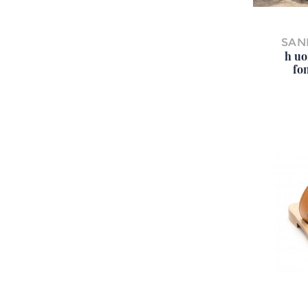
SAN
h uo
fo