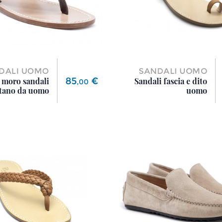
DALI UOMO
SANDALI UOMO
Prezzo
85
€
moro sandali
Sandali fascia e dito
,
00
tano da uomo
uomo