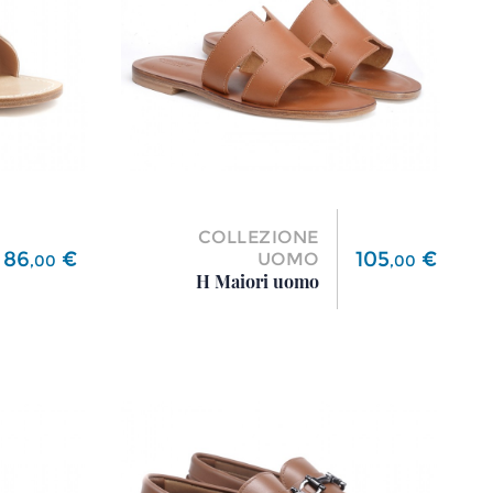
COLLEZIONE
Prezzo
Prezzo
86
€
105
€
UOMO
,
00
,
00
H Maiori uomo