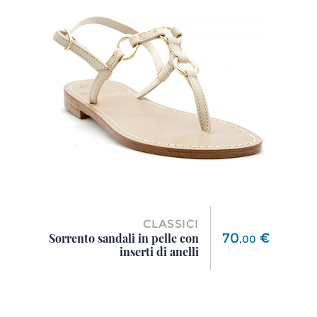
CLASSICI
Prezzo
70
€
Sorrento sandali in pelle con
,
00
inserti di anelli