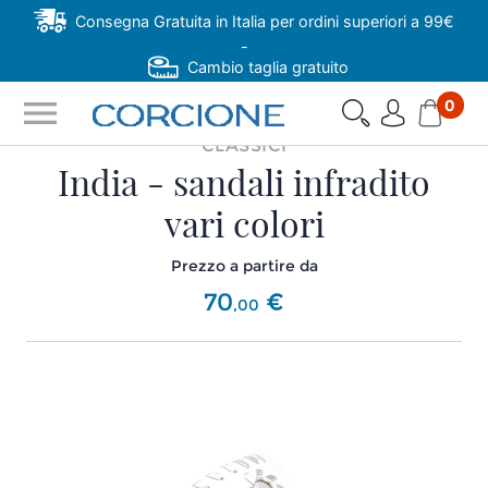
Consegna Gratuita in Italia per ordini superiori a 99€
-
Cambio taglia gratuito
menu
0
CLASSICI
India - sandali infradito
vari colori
Prezzo a partire da
70
€
,
00