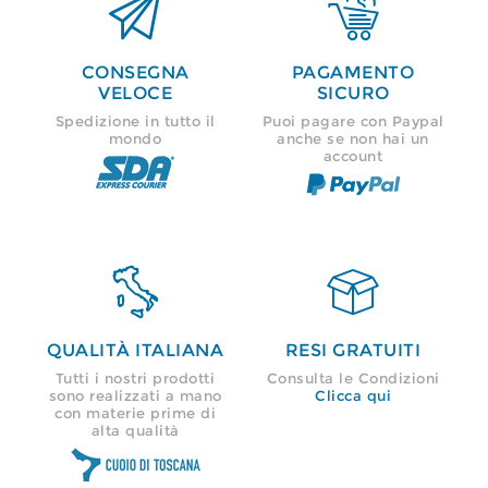


CONSEGNA
PAGAMENTO
VELOCE
SICURO
Spedizione in tutto il
Puoi pagare con Paypal
mondo
anche se non hai un
account


QUALITÀ ITALIANA
RESI GRATUITI
Tutti i nostri prodotti
Consulta le Condizioni
sono realizzati a mano
Clicca qui
con materie prime di
alta qualità