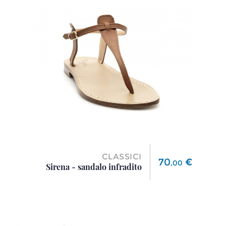
CLASSICI
Prezzo
70
€
,
00
Sirena - sandalo infradito