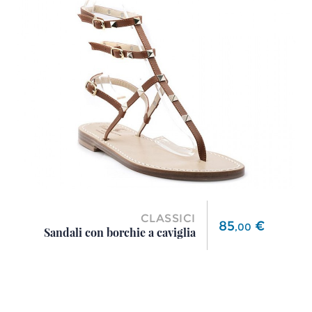
CLASSICI
Prezzo
85
€
,
00
Sandali con borchie a caviglia