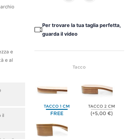
marchio
Per trovare la tua taglia perfetta,
guarda il video
ezza e
tà e al
Tacco
e
TACCO 1 CM
TACCO 2 CM
FREE
(+5,00 €)
il