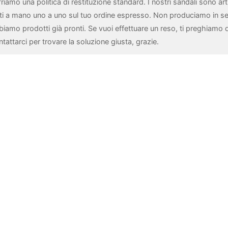
riamo una politica di restituzione standard. I nostri sandali sono arti
tti a mano uno a uno sul tuo ordine espresso. Non produciamo in se
biamo prodotti già pronti. Se vuoi effettuare un reso, ti preghiamo d
tattarci per trovare la soluzione giusta, grazie.