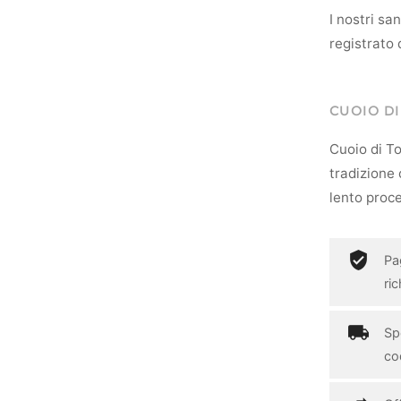
I nostri s
registrato 
CUOIO D
Cuoio di To
tradizione c
lento proce
Pa
ri
Spe
cod