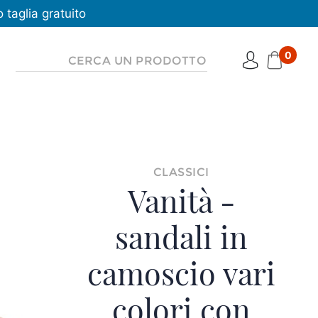
taglia gratuito
0
CLASSICI
Vanità -
sandali in
camoscio vari
colori con