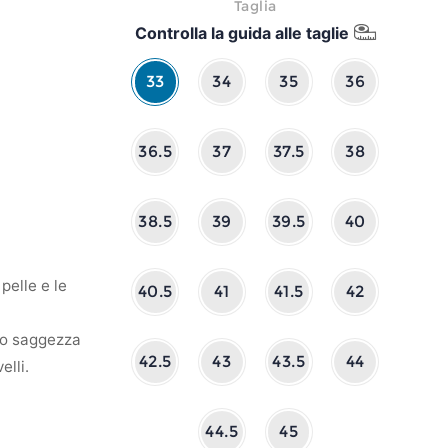
Taglia
Controlla la guida alle taglie
33
34
35
36
36.5
37
37.5
38
38.5
39
39.5
40
pelle e le
40.5
41
41.5
42
oro saggezza
42.5
43
43.5
44
elli.
44.5
45