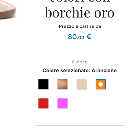
borchie oro
Prezzo a partire da
80
€
,
00
Colore
Colore selezionato:
Arancione
Nero
Cuoio
Beige
Arancione
Rosso
Fuxia