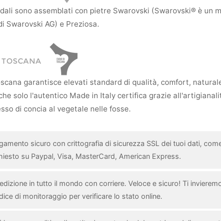
andali sono assemblati con pietre Swarovski (Swarovski® è un 
di Swarovski AG) e Preziosa.
I TOSCANA
scana garantisce elevati standard di qualità, comfort, natural
he solo l'autentico Made in Italy certifica grazie all'artigianali
sso di concia al vegetale nelle fosse.
gamento sicuro con crittografia di sicurezza SSL dei tuoi dati, com
chiesto su Paypal, Visa, MasterCard, American Express.
dizione in tutto il mondo con corriere. Veloce e sicuro! Ti invieremo 
ice di monitoraggio per verificare lo stato online.