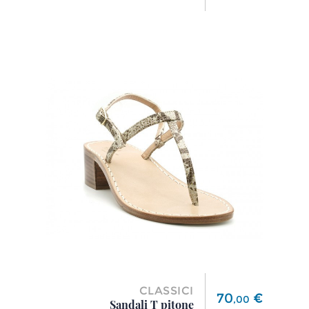
CLASSICI
Prezzo
70
€
,
00
Sandali T pitone