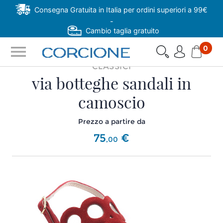
Consegna Gratuita in Italia per ordini superiori a 99€
-
Cambio taglia gratuito
menu
0
CLASSICI
via botteghe sandali in
camoscio
Prezzo a partire da
75
€
,
00