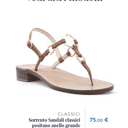
CLASSICI
Prezzo
75
€
Sorrento Sandali classici
,
00
positano anello grande