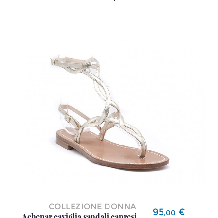
COLLEZIONE DONNA
Prezzo
95
€
,
00
Achenar caviglia sandali capresi