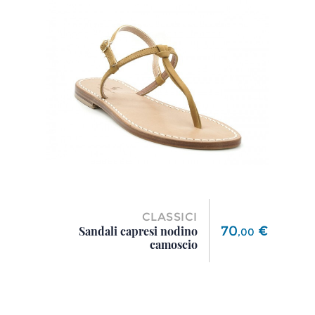
CLASSICI
Prezzo
70
€
Sandali capresi nodino
,
00
camoscio