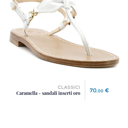
CLASSICI
Prezzo
70
€
,
00
Caramella - sandali inserti oro