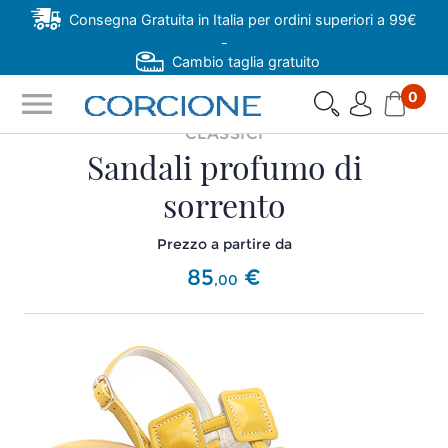
Consegna Gratuita in Italia per ordini superiori a 99€
-
Cambio taglia gratuito
menu
0
CLASSICI
Sandali profumo di
sorrento
Prezzo a partire da
85
€
,
00