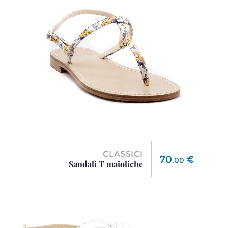
CLASSICI
Prezzo
70
€
,
00
Sandali T maioliche