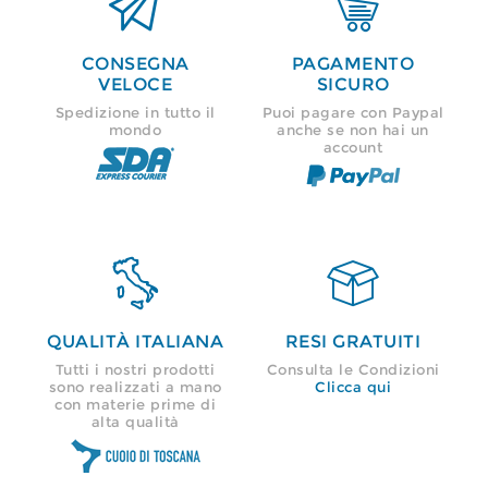


CONSEGNA
PAGAMENTO
VELOCE
SICURO
Spedizione in tutto il
Puoi pagare con Paypal
mondo
anche se non hai un
account


QUALITÀ ITALIANA
RESI GRATUITI
Tutti i nostri prodotti
Consulta le Condizioni
sono realizzati a mano
Clicca qui
con materie prime di
alta qualità