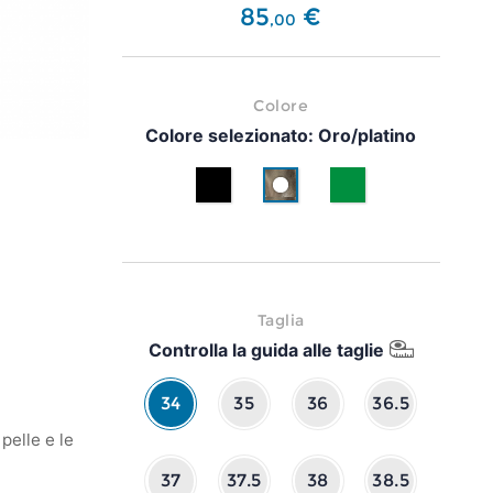
85
€
,
00
Colore
Colore selezionato:
Oro/platino
Nero
Oro/platino
Verde
Taglia
Controlla la guida alle taglie
34
35
36
36.5
pelle e le
37
37.5
38
38.5