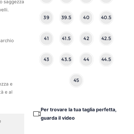
oro saggezza
elli.
39
39.5
40
40.5
41
41.5
42
42.5
marchio
43
43.5
44
44.5
45
ezza e
tà e al
Per trovare la tua taglia perfetta,
guarda il video
e