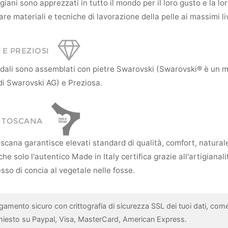
tigiani sono apprezzati in tutto il mondo per il loro gusto e la l
re materiali e tecniche di lavorazione della pelle ai massimi liv
 E PREZIOSI
andali sono assemblati con pietre Swarovski (Swarovski® è un 
di Swarovski AG) e Preziosa.
I TOSCANA
scana garantisce elevati standard di qualità, comfort, natural
he solo l'autentico Made in Italy certifica grazie all'artigianali
sso di concia al vegetale nelle fosse.
gamento sicuro con crittografia di sicurezza SSL dei tuoi dati, com
chiesto su Paypal, Visa, MasterCard, American Express.