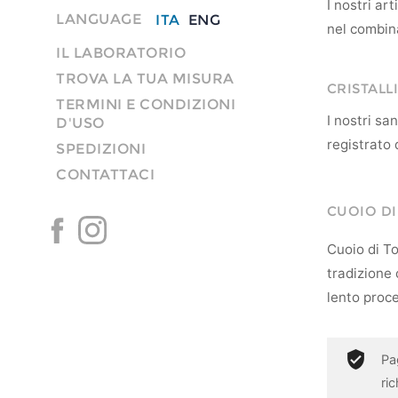
I nostri ar
LANGUAGE
ITA
ENG
nel combina
IL LABORATORIO
TROVA LA TUA MISURA
CRISTALLI
TERMINI E CONDIZIONI
I nostri s
D'USO
registrato 
SPEDIZIONI
CONTATTACI
CUOIO D
Cuoio di To
tradizione c
lento proce
Pa
ri