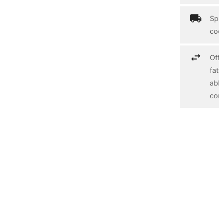
Spe
cod
Off
fa
ab
con