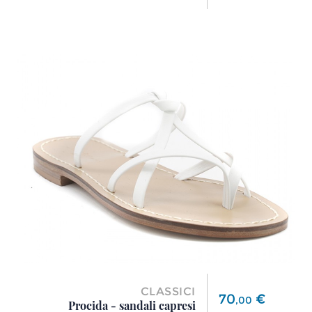
CLASSICI
Prezzo
70
€
,
00
Procida - sandali capresi