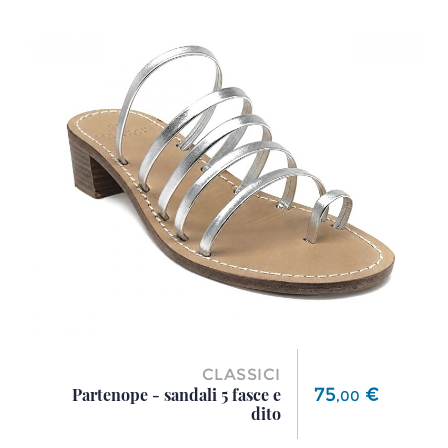
CLASSICI
Prezzo
75
€
Partenope - sandali 5 fasce e
,
00
dito