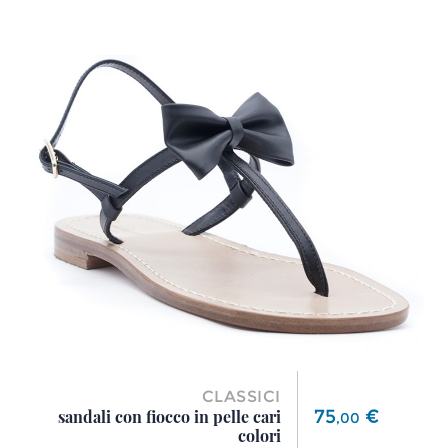
CLASSICI
Prezzo
75
€
sandali con fiocco in pelle cari
,
00
colori