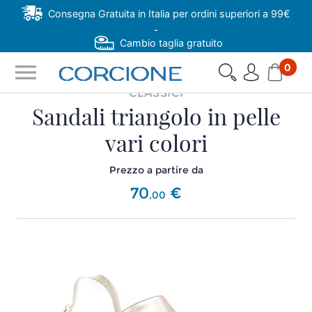
Consegna Gratuita in Italia per ordini superiori a 99€
-
Cambio taglia gratuito
menu
0
CLASSICI
Sandali triangolo in pelle
vari colori
Prezzo a partire da
70
€
,
00