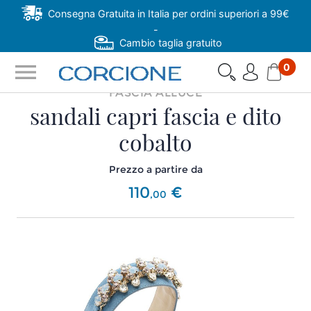
Consegna Gratuita in Italia per ordini superiori a 99€
-
Cambio taglia gratuito
menu
0
FASCIA ALLUCE
sandali capri fascia e dito
cobalto
Prezzo a partire da
110
€
,
00