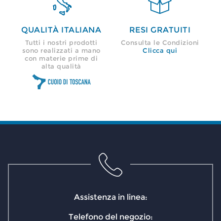


QUALITÀ ITALIANA
RESI GRATUITI
Tutti i nostri prodotti
Consulta le Condizioni
sono realizzati a mano
Clicca qui
con materie prime di
alta qualità
Assistenza in linea:
Telefono del negozio: