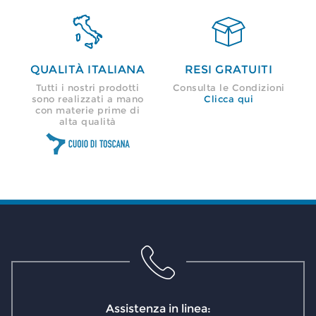


QUALITÀ ITALIANA
RESI GRATUITI
Tutti i nostri prodotti
Consulta le Condizioni
sono realizzati a mano
Clicca qui
con materie prime di
alta qualità
Assistenza in linea: