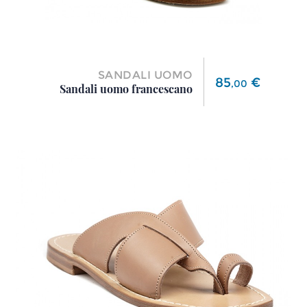
SANDALI UOMO
Prezzo
85
€
,
00
Sandali uomo francescano