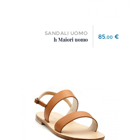
SANDALI UOMO
Prezzo
85
€
,
00
h Maiori uomo