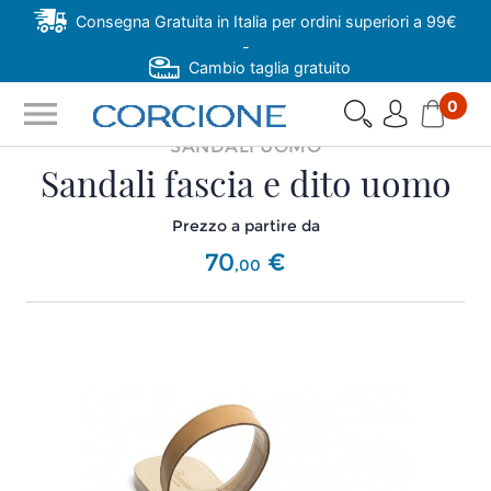
Consegna Gratuita in Italia per ordini superiori a 99€
-
Cambio taglia gratuito
menu
0
SANDALI UOMO
Sandali fascia e dito uomo
Prezzo a partire da
70
€
,
00