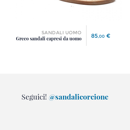
SANDALI UOMO
Prezzo
85
€
,
00
Greco sandali capresi da uomo
Seguici!
@sandalicorcione