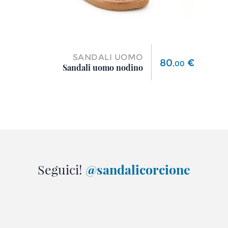
SANDALI UOMO
Prezzo
80
€
,
00
Sandali uomo nodino
Seguici!
@sandalicorcione