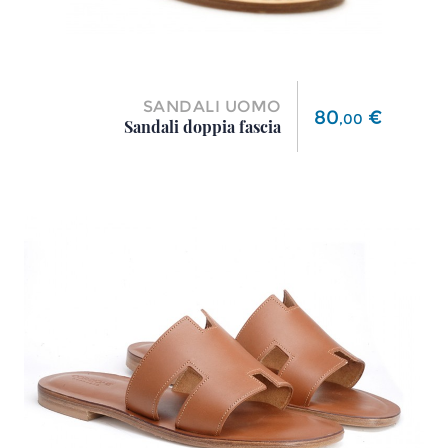
SANDALI UOMO
Prezzo
80
€
,
00
Sandali doppia fascia