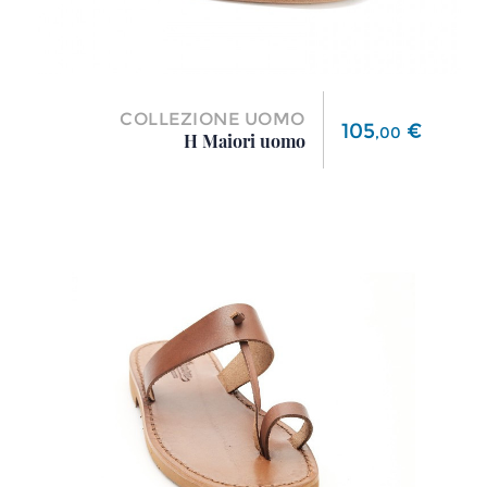
COLLEZIONE UOMO
Prezzo
105
€
,
00
H Maiori uomo