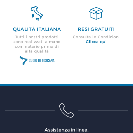


QUALITÀ ITALIANA
RESI GRATUITI
Tutti i nostri prodotti
Consulta le Condizioni
sono realizzati a mano
Clicca qui
con materie prime di
alta qualità
Assistenza in linea: