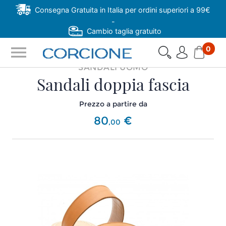
Consegna Gratuita in Italia per ordini superiori a 99€
-
Cambio taglia gratuito
menu
0
SANDALI UOMO
Sandali doppia fascia
Prezzo a partire da
80
€
,
00