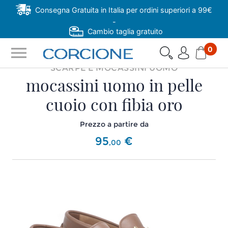
Consegna Gratuita in Italia per ordini superiori a 99€
-
Cambio taglia gratuito
menu
0
SCARPE E MOCASSINI UOMO
mocassini uomo in pelle
cuoio con fibia oro
Prezzo a partire da
95
€
,
00