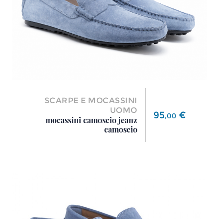
SCARPE E MOCASSINI
UOMO
Prezzo
95
€
,
00
mocassini camoscio jeanz
camoscio