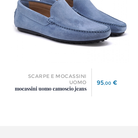
SCARPE E MOCASSINI
Prezzo
95
€
UOMO
,
00
mocassini uomo camoscio jeans