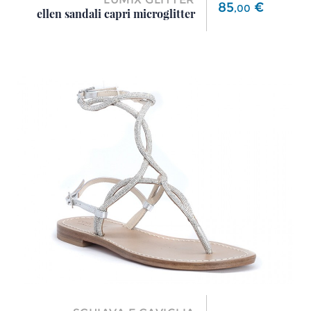
Prezzo
85
€
,
00
ellen sandali capri microglitter