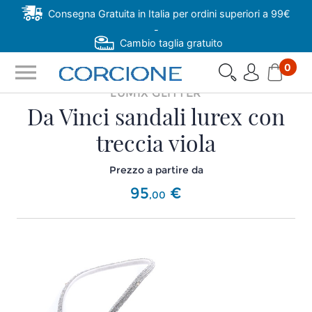
Consegna Gratuita in Italia per ordini superiori a 99€
-
Cambio taglia gratuito
menu
0
LUMIX GLITTER
Da Vinci sandali lurex con
treccia viola
Prezzo a partire da
95
€
,
00