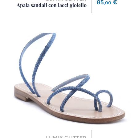
Prezzo
85
€
,
00
Apala sandali con lacci gioiello
LUMIX GLITTER