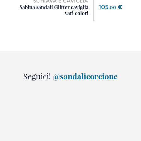
SCHIAVA E CAVIGLIA
Prezzo
105
€
Sabina sandali Glitter caviglia
,
00
vari colori
Seguici!
@sandalicorcione