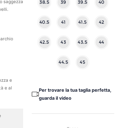
oro saggezza
38.5
39
39.5
40
elli.
40.5
41
41.5
42
marchio
42.5
43
43.5
44
44.5
45
ezza e
tà e al
Per trovare la tua taglia perfetta,
guarda il video
e