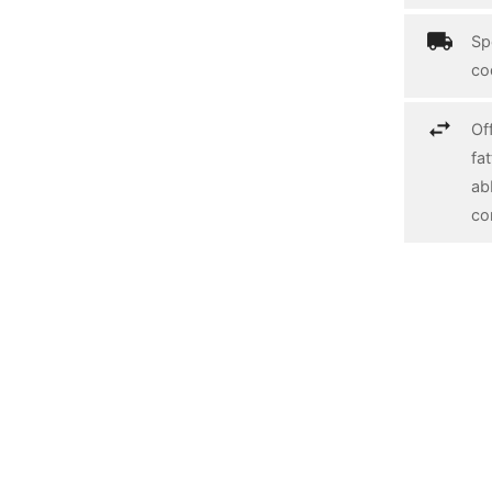
Spe
cod
Off
fa
ab
con