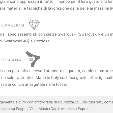
tigiani sono apprezzati in tutto il mondo per il loro gusto e la l
re materiali e tecniche di lavorazione della pelle ai massimi liv
 E PREZIOSI
andali sono assemblati con pietre Swarovski (Swarovski® è un 
di Swarovski AG) e Preziosa.
I TOSCANA
scana garantisce elevati standard di qualità, comfort, natural
he solo l'autentico Made in Italy certifica grazie all'artigianali
sso di concia al vegetale nelle fosse.
gamento sicuro con crittografia di sicurezza SSL dei tuoi dati, com
chiesto su Paypal, Visa, MasterCard, American Express.