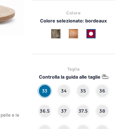
Colore
Colore selezionato:
bordeaux
Oro/platino
Cuoio
bordeaux
Taglia
Controlla la guida alle taglie
33
34
35
36
36.5
37
37.5
38
pelle e le