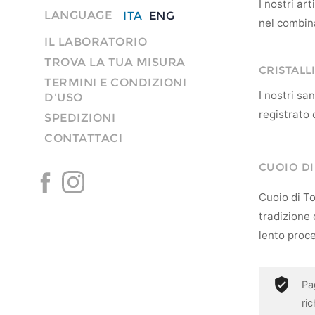
I nostri ar
LANGUAGE
ITA
ENG
nel combina
IL LABORATORIO
TROVA LA TUA MISURA
CRISTALLI
TERMINI E CONDIZIONI
I nostri s
D'USO
registrato 
SPEDIZIONI
CONTATTACI
CUOIO D
Cuoio di To
tradizione c
lento proce
Pa
ri