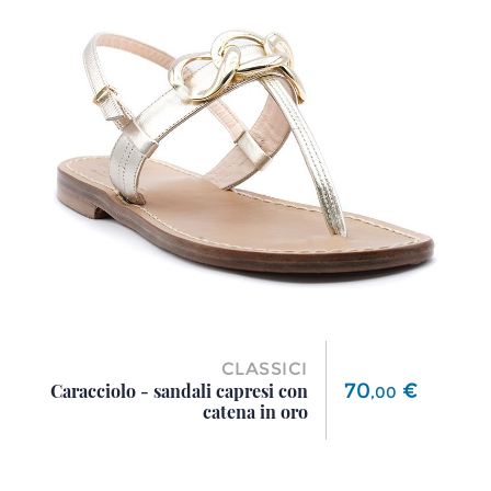
CLASSICI
Prezzo
70
€
Caracciolo - sandali capresi con
,
00
catena in oro