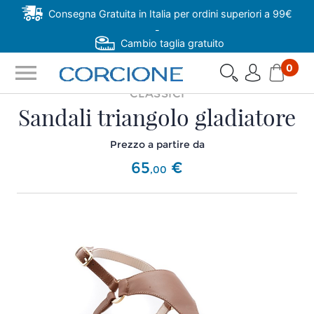
Consegna Gratuita in Italia per ordini superiori a 99€
-
Cambio taglia gratuito
menu
0
CLASSICI
Sandali triangolo gladiatore
Prezzo a partire da
65
€
,
00