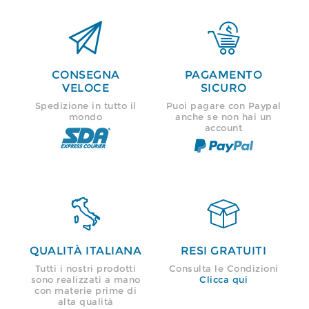


CONSEGNA
PAGAMENTO
VELOCE
SICURO
Spedizione in tutto il
Puoi pagare con Paypal
mondo
anche se non hai un
account


QUALITÀ ITALIANA
RESI GRATUITI
Tutti i nostri prodotti
Consulta le Condizioni
sono realizzati a mano
Clicca qui
con materie prime di
alta qualità