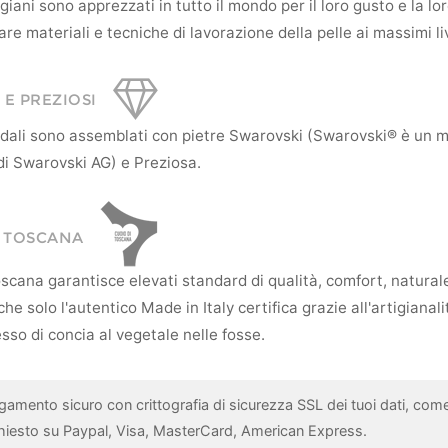
tigiani sono apprezzati in tutto il mondo per il loro gusto e la l
re materiali e tecniche di lavorazione della pelle ai massimi liv
 E PREZIOSI
andali sono assemblati con pietre Swarovski (Swarovski® è un 
di Swarovski AG) e Preziosa.
I TOSCANA
scana garantisce elevati standard di qualità, comfort, natural
he solo l'autentico Made in Italy certifica grazie all'artigianali
sso di concia al vegetale nelle fosse.
gamento sicuro con crittografia di sicurezza SSL dei tuoi dati, com
chiesto su Paypal, Visa, MasterCard, American Express.