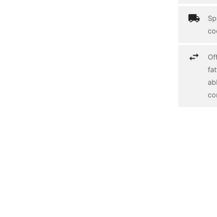
Spe
cod
Off
fa
ab
con