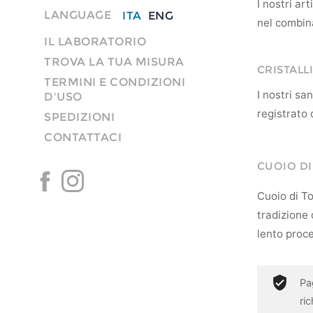
I nostri ar
LANGUAGE
ITA
ENG
nel combina
IL LABORATORIO
TROVA LA TUA MISURA
CRISTALLI
TERMINI E CONDIZIONI
I nostri s
D'USO
registrato 
SPEDIZIONI
CONTATTACI
CUOIO D
Cuoio di To
tradizione c
lento proce
Pa
ri