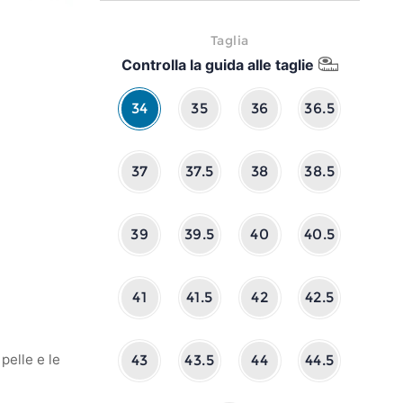
Taglia
Controlla la guida alle taglie
34
35
36
36.5
37
37.5
38
38.5
39
39.5
40
40.5
41
41.5
42
42.5
pelle e le
43
43.5
44
44.5