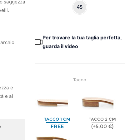
oro saggezza
45
elli.
Per trovare la tua taglia perfetta,
marchio
guarda il video
Tacco
ezza e
tà e al
TACCO 1 CM
TACCO 2 CM
FREE
(+5,00 €)
e