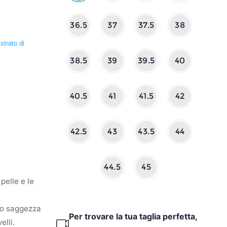
36.5
37
37.5
38
strato di
38.5
39
39.5
40
40.5
41
41.5
42
42.5
43
43.5
44
44.5
45
pelle e le
oro saggezza
Per trovare la tua taglia perfetta,
elli.