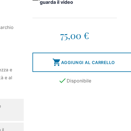
guarda il video
marchio
75,00 €

AGGIUNGI AL CARRELLO
ezza e
tà e al

Disponibile
e
il