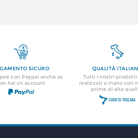


GAMENTO SICURO
QUALITÀ ITALIA
gare con Paypal anche se
Tutti i nostri prodott
on hai un account
realizzati a mano con 
prime di alta quali