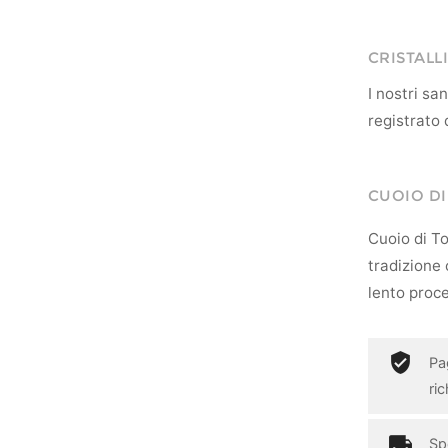
CRISTALLI
I nostri s
registrato 
CUOIO D
Cuoio di To
tradizione c
lento proce
Pa
ri
Spe