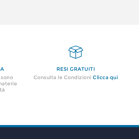

NA
RESI GRATUITI
i sono
Consulta le Condizioni
Clicca qui
materie
tà