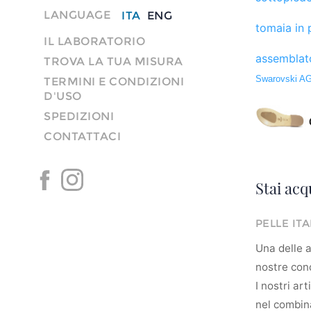
LANGUAGE
ITA
ENG
tomaia in p
IL LABORATORIO
assemblato
TROVA LA TUA MISURA
Swarovski AG
TERMINI E CONDIZIONI
D'USO
SPEDIZIONI
CONTATTACI
Stai acq
PELLE IT
Una delle ar
nostre conc
I nostri ar
nel combina