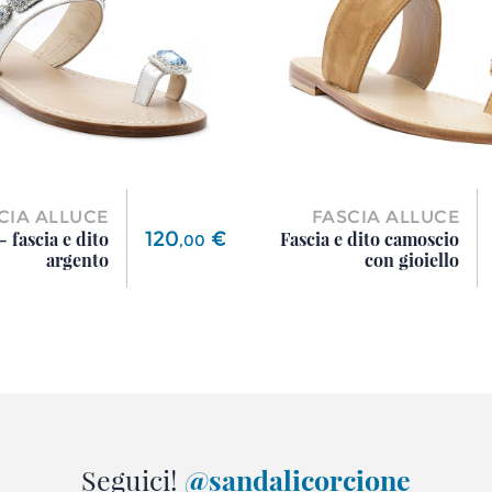
CIA ALLUCE
FASCIA ALLUCE
Prezzo
120
€
- fascia e dito
Fascia e dito camoscio
,
00
argento
con gioiello
Seguici!
@sandalicorcione