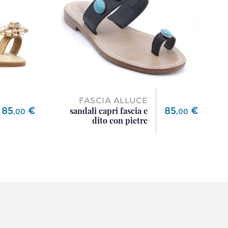
FASCIA ALLUCE
Prezzo
Prezzo
85
€
85
€
sandali capri fascia e
,
00
,
00
dito con pietre