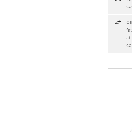
cod
Off
fa
ab
con