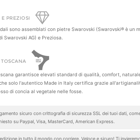
 E PREZIOSI
andali sono assemblati con pietre Swarovski (Swarovski® è un 
di Swarovski AG) e Preziosa.
I TOSCANA
scana garantisce elevati standard di qualità, comfort, natural
he solo l'autentico Made in Italy certifica grazie all'artigianali
sso di concia al vegetale nelle fosse.
gamento sicuro con crittografia di sicurezza SSL dei tuoi dati, com
chiesto su Paypal, Visa, MasterCard, American Express.
dizione in tutto il mondo con corriere. Veloce e sicuro! Ti invieremo 