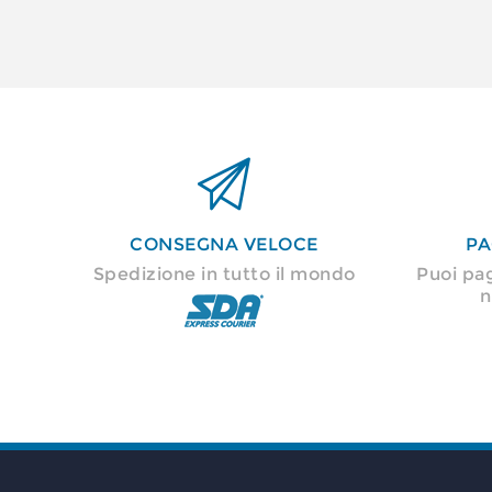

CONSEGNA VELOCE
PA
Spedizione in tutto il mondo
Puoi pa
n