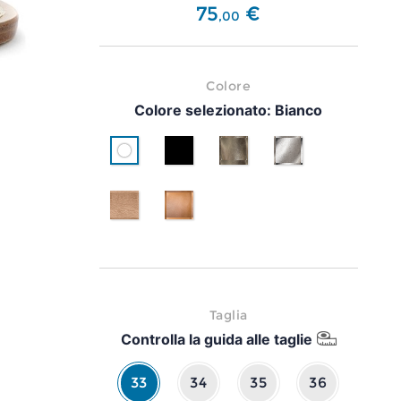
75
€
,
00
Colore
Colore selezionato:
Bianco
Bianco
Nero
Oro/platino
Argento
Oro rosa
Cuoio
Taglia
Controlla la guida alle taglie
33
34
35
36