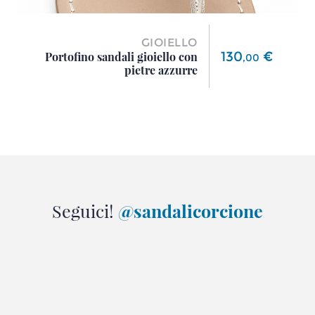
GIOIELLO
Prezzo
130
€
Portofino sandali gioiello con
,
00
pietre azzurre
Seguici!
@sandalicorcione