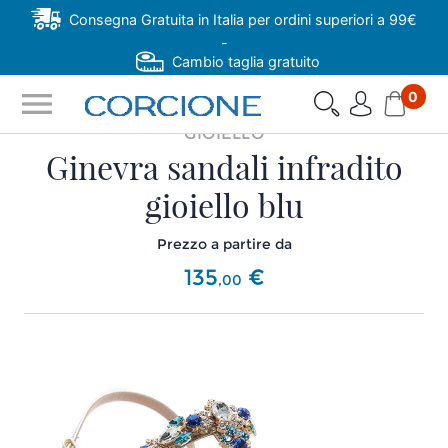
Consegna Gratuita in Italia per ordini superiori a 99€
-
Cambio taglia gratuito
menu
0
GIOIELLO
Ginevra sandali infradito
gioiello blu
Prezzo a partire da
135
€
,
00