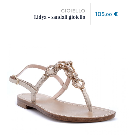
GIOIELLO
Prezzo
105
€
,
00
Lidya - sandali gioiello