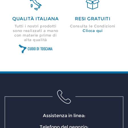


QUALITÀ ITALIANA
RESI GRATUITI
Tutti i nostri prodotti
Consulta le Condizioni
sono realizzati a mano
Clicca qui
con materie prime di
alta qualità
Assistenza in linea:
Telefono del negozio: