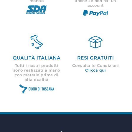
mondo
anche se non hai un
account


QUALITÀ ITALIANA
RESI GRATUITI
Tutti i nostri prodotti
Consulta le Condizioni
sono realizzati a mano
Clicca qui
con materie prime di
alta qualità