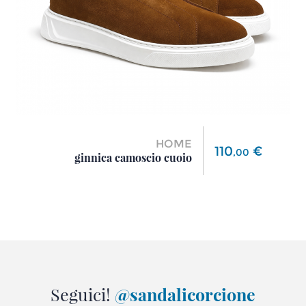
HOME
Prezzo
110
€
,
00
ginnica camoscio cuoio
Seguici!
@sandalicorcione