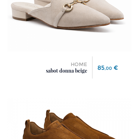
HOME
Prezzo
85
€
,
00
sabot donna beige