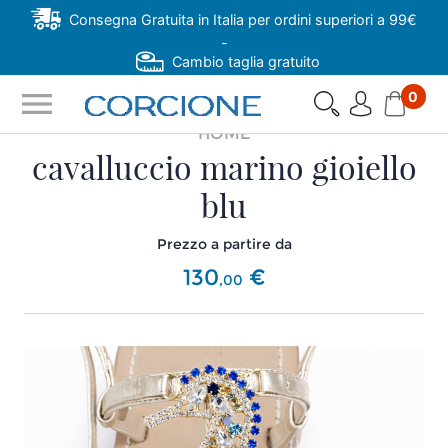
Consegna Gratuita in Italia per ordini superiori a 99€
-
Cambio taglia gratuito
menu
0
HOME
cavalluccio marino gioiello
blu
Prezzo a partire da
130
€
,
00