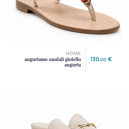
HOME
Prezzo
130
€
anguriamo sandali gioiello
,
00
anguria