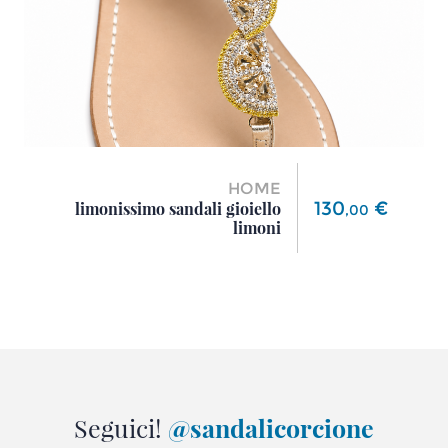
HOME
Prezzo
130
€
limonissimo sandali gioiello
,
00
limoni
Seguici!
@sandalicorcione