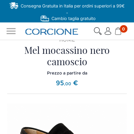
Consegna Gratuita in Italia per ordini superiori a 99€
-
Cambio taglia gratuito
menu
0
HOME
Mel mocassino nero
camoscio
Prezzo a partire da
95
€
,
00