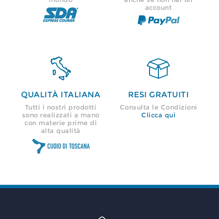
account


QUALITÀ ITALIANA
RESI GRATUITI
Tutti i nostri prodotti
Consulta le Condizioni
sono realizzati a mano
Clicca qui
con materie prime di
alta qualità