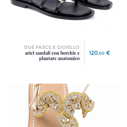
DUE FASCE E GIOIELLO
Prezzo
120
€
ariel sandali con borchie e
,
00
plantare anatomico