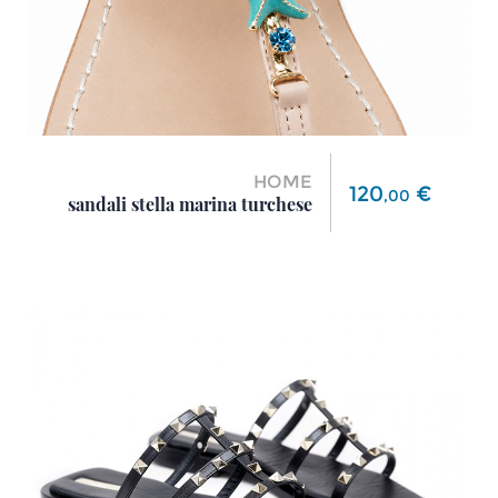
HOME
Prezzo
120
€
,
00
sandali stella marina turchese