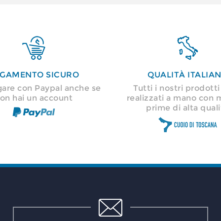


GAMENTO SICURO
QUALITÀ ITALIA
gare con Paypal anche se
Tutti i nostri prodott
on hai un account
realizzati a mano con 
prime di alta quali