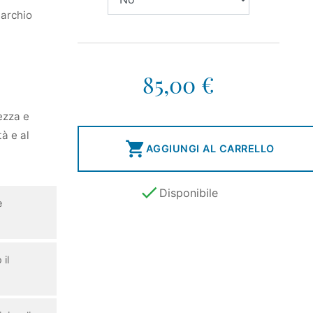
marchio
85,00 €
ezza e
tà e al

AGGIUNGI AL CARRELLO

Disponibile
e
il