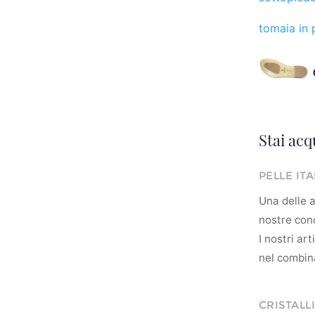
tomaia in p
Stai acq
PELLE IT
Una delle ar
nostre conc
I nostri ar
nel combina
CRISTALLI