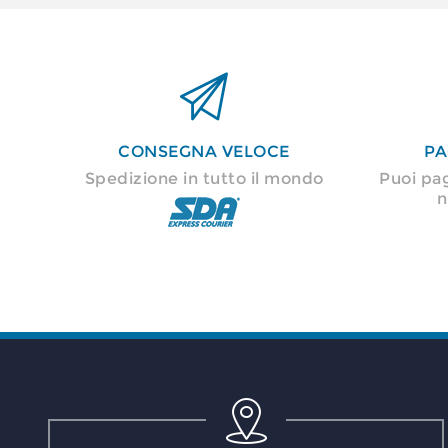

CONSEGNA VELOCE
PA
Spedizione in tutto il mondo
Puoi pa
n