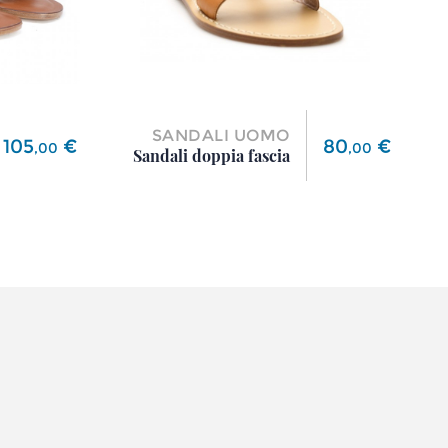
SANDALI UOMO
Prezzo
Prezzo
105
€
80
€
,
00
,
00
Sandali doppia fascia