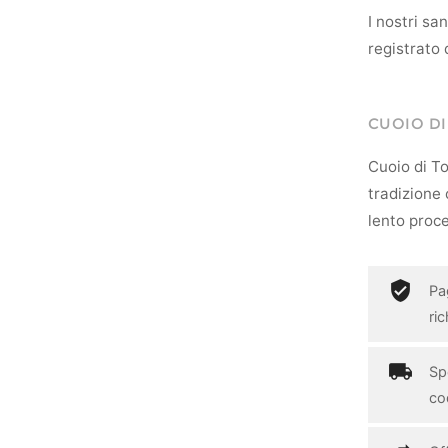
I nostri s
registrato 
CUOIO D
Cuoio di To
tradizione c
lento proce
Pa
ri
Spe
cod