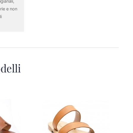
gianali,
rie e non
i
delli