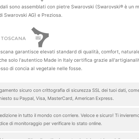
andali sono assemblati con pietre Swarovski (Swarovski® è un 
di Swarovski AG) e Preziosa.
I TOSCANA
scana garantisce elevati standard di qualità, comfort, natural
he solo l'autentico Made in Italy certifica grazie all'artigianali
sso di concia al vegetale nelle fosse.
gamento sicuro con crittografia di sicurezza SSL dei tuoi dati, com
chiesto su Paypal, Visa, MasterCard, American Express.
dizione in tutto il mondo con corriere. Veloce e sicuro! Ti invieremo 
ice di monitoraggio per verificare lo stato online.