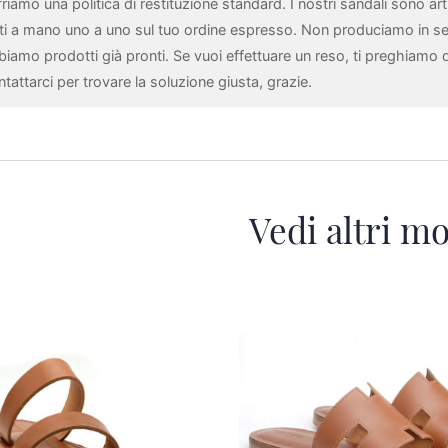
riamo una politica di restituzione standard. I nostri sandali sono arti
tti a mano uno a uno sul tuo ordine espresso. Non produciamo in se
biamo prodotti già pronti. Se vuoi effettuare un reso, ti preghiamo d
tattarci per trovare la soluzione giusta, grazie.
Vedi altri mo