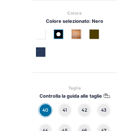
Colore
Colore selezionato:
Nero
Bianco
Nero
Cuoio
Testa di moro
Blu
Taglia
Controlla la guida alle taglie
40
41
42
43
44
45
46
47