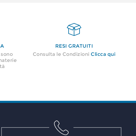

NA
RESI GRATUITI
i sono
Consulta le Condizioni
Clicca qui
materie
tà