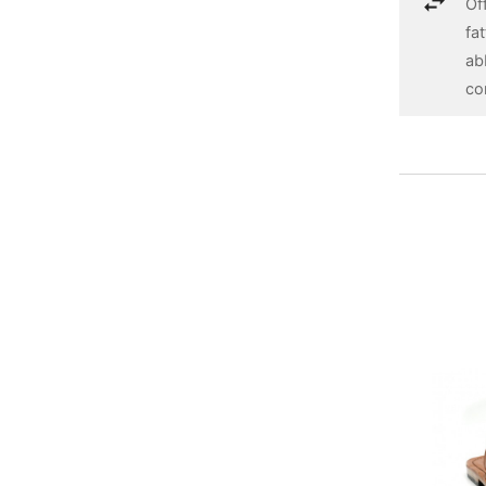
Off
fa
ab
con