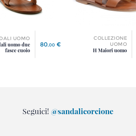
COLLEZIONE
DALI UOMO
Prezzo
80
€
ali uomo due
UOMO
,
00
fasce cuoio
H Maiori uomo
Seguici!
@sandalicorcione