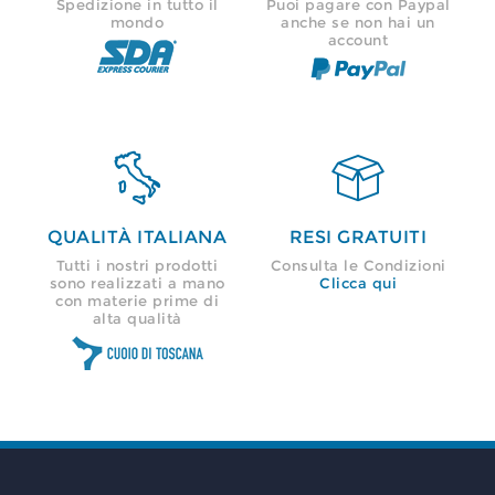
Spedizione in tutto il
Puoi pagare con Paypal
mondo
anche se non hai un
account


QUALITÀ ITALIANA
RESI GRATUITI
Tutti i nostri prodotti
Consulta le Condizioni
sono realizzati a mano
Clicca qui
con materie prime di
alta qualità