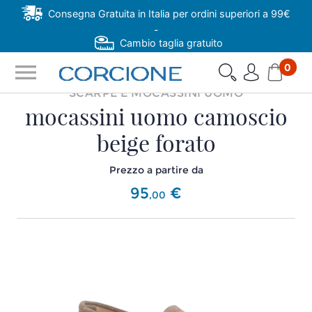
Consegna Gratuita in Italia per ordini superiori a 99€
-
Cambio taglia gratuito
menu
0
SCARPE E MOCASSINI UOMO
mocassini uomo camoscio
beige forato
Prezzo a partire da
95
€
,
00