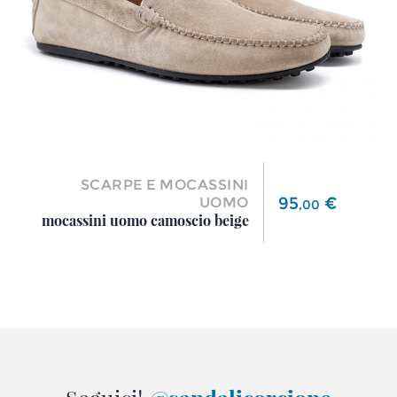
SCARPE E MOCASSINI
Prezzo
95
€
UOMO
,
00
mocassini uomo camoscio beige