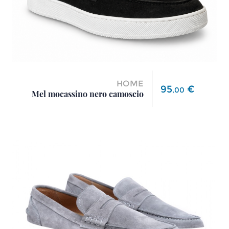
HOME
Prezzo
95
€
,
00
Mel mocassino nero camoscio