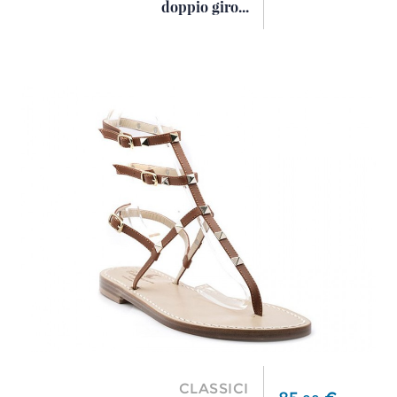
doppio giro...
CLASSICI
Prezzo