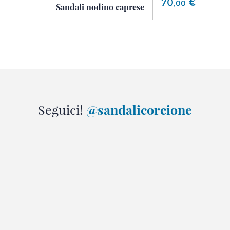
70
€
,
00
Sandali nodino caprese
Seguici!
@sandalicorcione