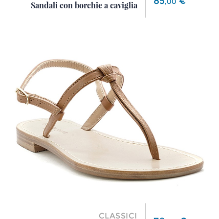
85
€
,
00
Sandali con borchie a caviglia
CLASSICI
Prezzo