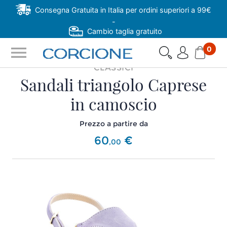
Consegna Gratuita in Italia per ordini superiori a 99€
-
Cambio taglia gratuito
menu
0
CLASSICI
Sandali triangolo Caprese
in camoscio
Prezzo a partire da
60
€
,
00