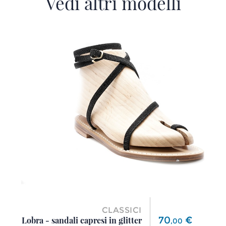
Vedi altri modelli
CLASSICI
Prezzo
70
€
Lobra - sandali capresi in glitter
,
00